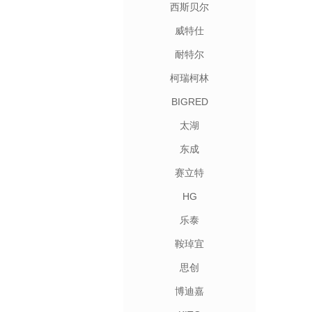
西斯贝尔
威特仕
耐特尔
柯瑞柯林
BIGRED
太湖
东成
赛立特
HG
乐泰
鞍琸宜
思创
博迪嘉