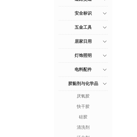
安全标识
五金工具
居家日用
灯饰照明
电料配件
胶黏剂与化学品
厌氧胶
快干胶
硅胶
清洗剂