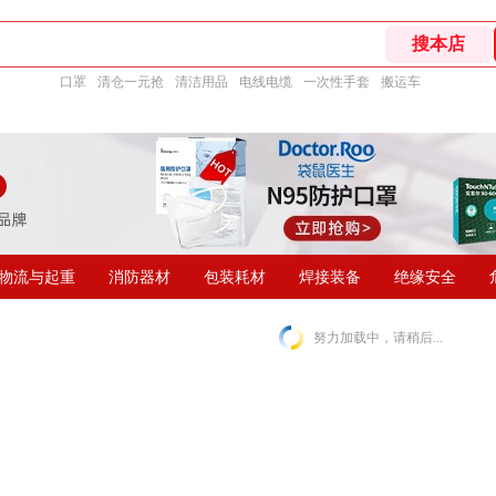
口罩
清仓一元抢
清洁用品
电线电缆
一次性手套
搬运车
物流与起重
消防器材
包装耗材
焊接装备
绝缘安全
努力加载中，请稍后...