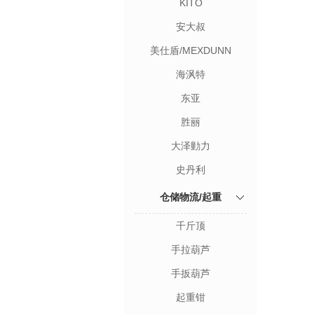
KITO
安大叔
美仕盾/MEXDUNN
海沨特
东亚
胜丽
大泽勭力
史丹利
仓储物流/起重
千斤顶
手拉葫芦
手扳葫芦
起重钳