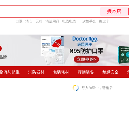
口罩
清仓一元抢
清洁用品
电线电缆
一次性手套
搬运车
物流与起重
消防器材
包装耗材
焊接装备
绝缘安全
努力加载中，请稍后...