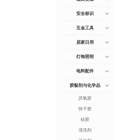
安全标识
五金工具
居家日用
灯饰照明
电料配件
胶黏剂与化学品
厌氧胶
快干胶
硅胶
清洗剂