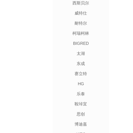
西斯贝尔
威特仕
耐特尔
柯瑞柯林
BIGRED
太湖
东成
赛立特
HG
乐泰
鞍琸宜
思创
博迪嘉