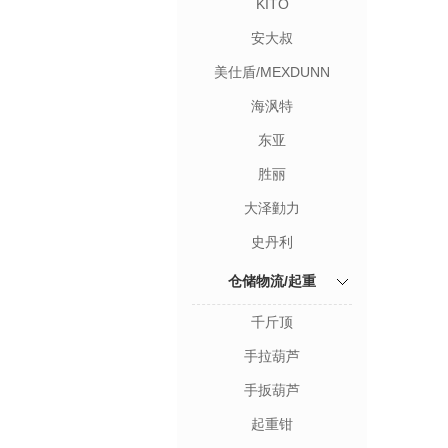
KITO
安大叔
美仕盾/MEXDUNN
海沨特
东亚
胜丽
大泽勭力
史丹利
仓储物流/起重
千斤顶
手拉葫芦
手扳葫芦
起重钳